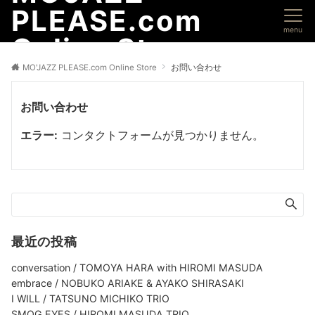
PLEASE.com
menu
Online Store
MO'JAZZ PLEASE.com Online Store
お問い合わせ
お問い合わせ
エラー:
コンタクトフォームが見つかりません。
最近の投稿
conversation / TOMOYA HARA with HIROMI MASUDA
embrace / NOBUKO ARIAKE & AYAKO SHIRASAKI
I WILL / TATSUNO MICHIKO TRIO
SMOG EYES / HIROMI MASUDA TRIO