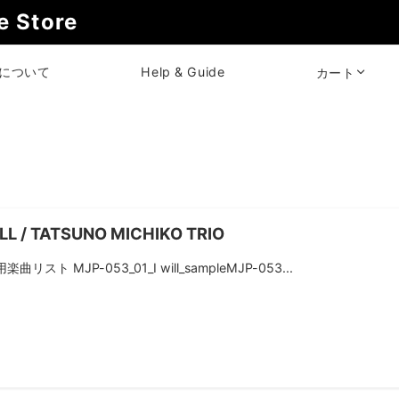
 Store
について
Help & Guide
カート
ILL / TATSUNO MICHIKO TRIO
曲リスト MJP-053_01_I will_sampleMJP-053...