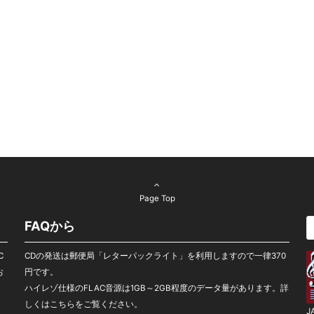
Page Top
FAQから
C
CDの発送は郵便局「レターパックライト」を利用しますので一律370
お
円です。
ハイレゾ仕様のFLAC音源は1GB～2GB程度のデータ量があります。
詳
ら
しくはこちらをご覧ください。
J