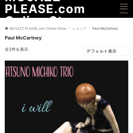
PLEASE.com
menu
Online Store
MO'JAZZ PLEASE.com Online Store
ショップ
Paul McCartney
Paul McCartney
全2件を表示