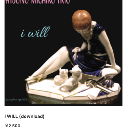
I WILL (download)
￥
2,500